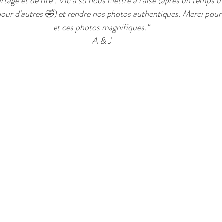
age et de rire ! Vic a su nous mettre à l'aise (après un temps d
pour d'autres 🤣) et rendre nos photos authentiques. Merci pour
et ces photos magnifiques.“
A & J