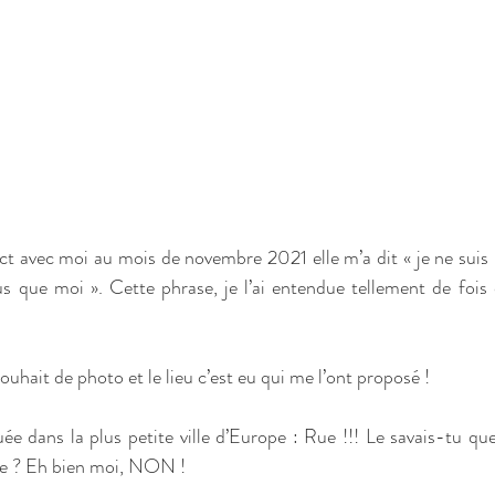
t avec moi au mois de novembre 2021 elle m’a dit « je ne suis pa
 plus que moi ». Cette phrase, je l’ai entendue tellement de foi
uhait de photo et le lieu c’est eu qui me l’ont proposé ! 
 dans la plus petite ville d’Europe : Rue !!! Le savais-tu que l
ope ? Eh bien moi, NON !